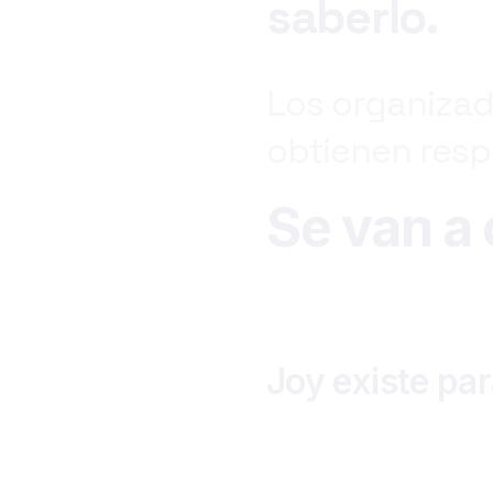
saberlo.
Los
organiza
obtienen
resp
Se van a o
Joy
existe
par