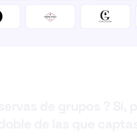
servas
de
grupos
?
Sí,
p
 doble
de
las
que
captas