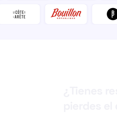
¿Tienes
re
pierdes
el