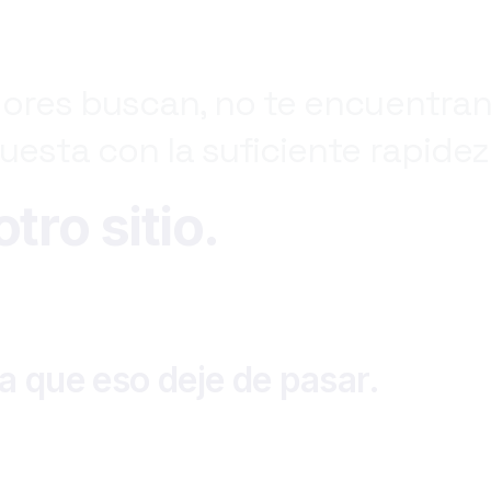
dores
buscan,
no
te
encuentran
uesta
con
la
suficiente
rapidez
tro sitio.
a
que
eso
deje
de
pasar.