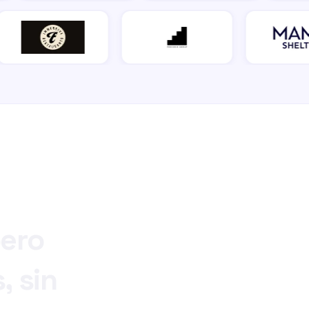
ero
,
sin