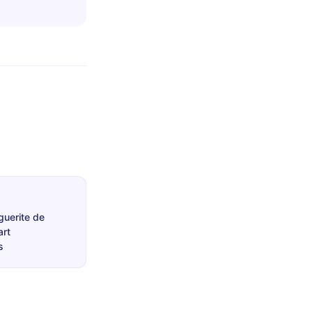
guerite de
rt
s