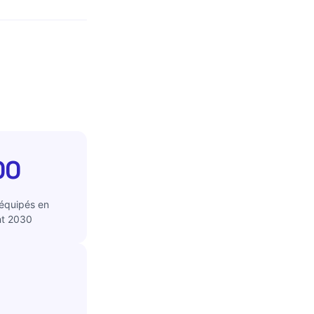
00
 équipés en
nt 2030