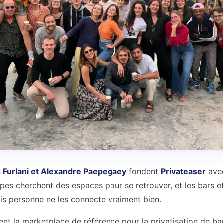
s Furlani et Alexandre Paepegaey
fondent
Privateaser
avec
upes cherchent des espaces pour se retrouver, et les bars e
is personne ne les connecte vraiment bien.
ent la marketplace de référence pour la privatisation de ba