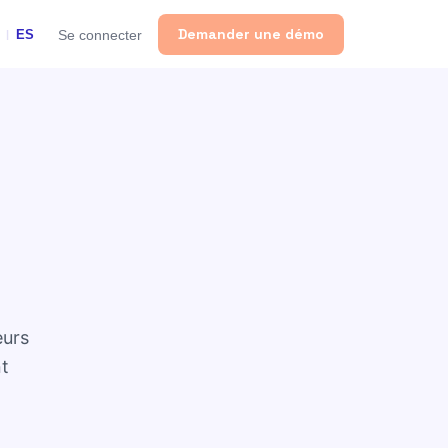
Demander une démo
Se connecter
ES
|
eurs
nt