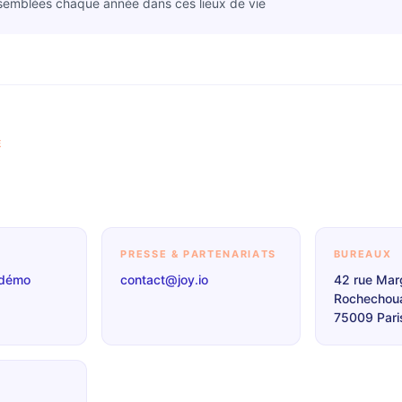
semblées chaque année dans ces lieux de vie
E
PRESSE & PARTENARIATS
BUREAUX
 démo
contact@joy.io
42 rue Mar
Rochechoua
75009 Pari