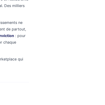
l. Des milliers
lissements ne
vent de partout,
nviction
: pour
mer chaque
rketplace qui